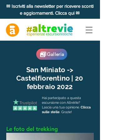
✉ Iscriviti alla newsletter per ricevere sconti
e aggiornamenti. Clicca qui ✉
Galleria
San Miniato ->
Castelfiorentino | 20
febbraio 2022
Hai partecipato a questa
escursione con AltreVie?
Lascia una tua opinione.
Clicca
sulle stelle
. Grazie!
Le foto del trekking