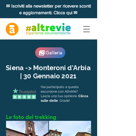
✉ Iscriviti alla newsletter per ricevere sconti
e aggiornamenti. Clicca qui ✉
Galleria
Siena -> Monteroni d'Arbia
| 30 Gennaio 2021
Hai partecipato a questa
escursione con AltreVie?
Lascia una tua opinione.
Clicca
sulle stelle
. Grazie!
Le foto del trekking