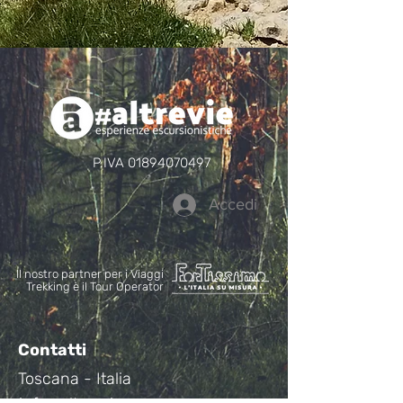
P.IVA
01894070497
Accedi
Il nostro partner per i Viaggi
Trekking è il Tour Operator
Contatti
Toscana
- Italia