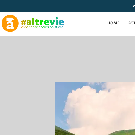
✉
HOME
FO