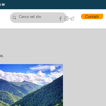
ui ✉
Contatti
ie.