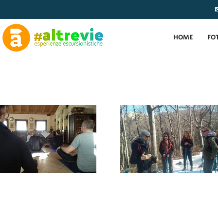
✉
HOME
FO