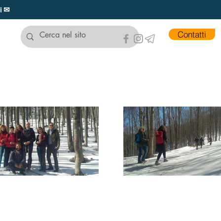
ui ✉
Contatti