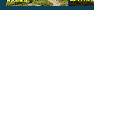
P.IVA
01894070497
Accedi
Il nostro partner per i Viaggi
Trekking è il Tour Operator
Contatti
Toscana
- Italia
info@altre-vie.com