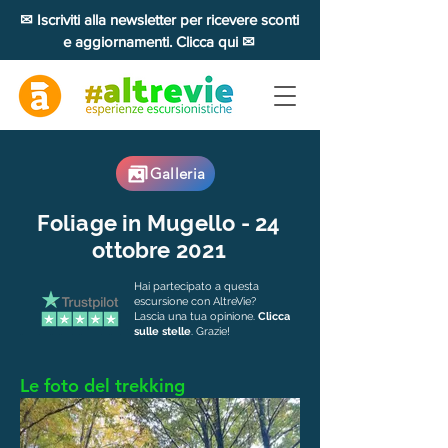
✉ Iscriviti alla newsletter per ricevere sconti
e aggiornamenti. Clicca qui ✉
Galleria
Foliage in Mugello - 24
ottobre 2021
Hai partecipato a questa
escursione con AltreVie?
Lascia una tua opinione.
Clicca
sulle stelle
. Grazie!
Le foto del trekking