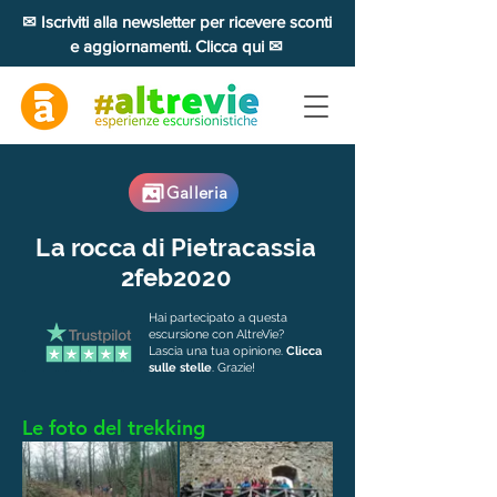
✉ Iscriviti alla newsletter per ricevere sconti
e aggiornamenti. Clicca qui ✉
Galleria
La rocca di Pietracassia
2feb2020
Hai partecipato a questa
escursione con AltreVie?
Lascia una tua opinione.
Clicca
sulle stelle
. Grazie!
Le foto del trekking