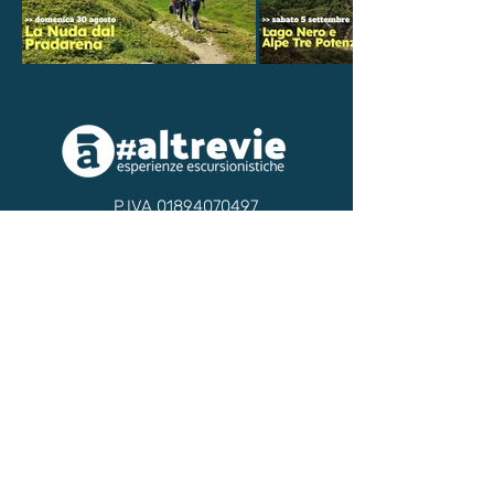
P.IVA
01894070497
Accedi
Il nostro partner per i Viaggi
Trekking è il Tour Operator
Contatti
Toscana
- Italia