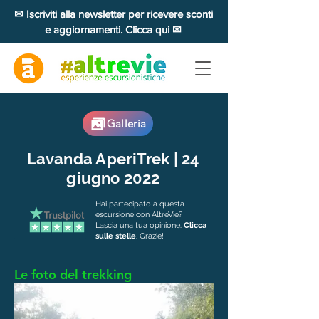
✉ Iscriviti alla newsletter per ricevere sconti
e aggiornamenti. Clicca qui ✉
Galleria
Lavanda AperiTrek | 24
giugno 2022
Hai partecipato a questa
escursione con AltreVie?
Lascia una tua opinione.
Clicca
sulle stelle
. Grazie!
Le foto del trekking