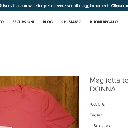
 Iscriviti alla newsletter per ricevere sconti e aggiornamenti. Clicca q
TO
ESCURSIONI
BLOG
CHI SIAMO
BUONI REGALO
Maglietta te
DONNA
Prezzo
16,00 €
Taglia
*
Seleziona