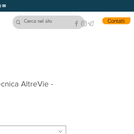
ui ✉
Contatti
cnica AltreVie -