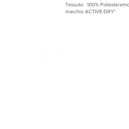
Tessuto: 100% Poliesteremo
marchio ACTIVE-DRY°
Contatti
Menù
Toscana
- Italia
Home
Chi sia
info@altre-vie.com
Escursi
+39 3464764649
Escursio
Escursi