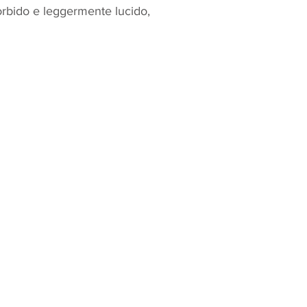
rbido e leggermente lucido,
Policy
Termini e Condizioni
mo
Termini Cancellazione Iscri
oni giornaliere
Privacy
ni di più giorni
Cookies
oni personalizzate