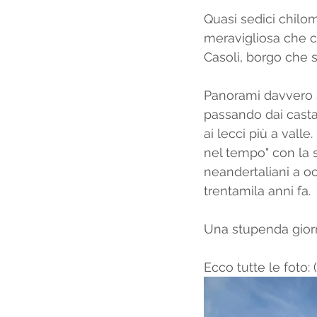
Quasi sedici chilom
meravigliosa che c
Casoli, borgo che s
Panorami davvero s
passando dai castagn
ai lecci più a vall
nel tempo" con la s
neandertaliani a oc
trentamila anni fa. 
Una stupenda giorn
Ecco tutte le foto: 