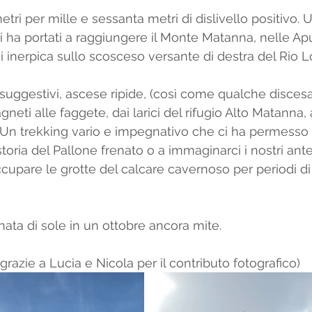
etri per mille e sessanta metri di dislivello positivo. 
i ha portati a raggiungere il Monte Matanna, nelle Ap
i inerpica sullo scosceso versante di destra del Rio 
uggestivi, ascese ripide, (così come qualche discesa
eti alle faggete, dai larici del rifugio Alto Matanna, a
e. Un trekking vario e impegnativo che ci ha permesso 
toria del Pallone frenato o a immaginarci i nostri ante
cupare le grotte del calcare cavernoso per periodi di 
ata di sole in un ottobre ancora mite. 
(grazie a Lucia e Nicola per il contributo fotografico)