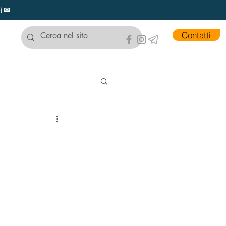
ui ✉
Contatti