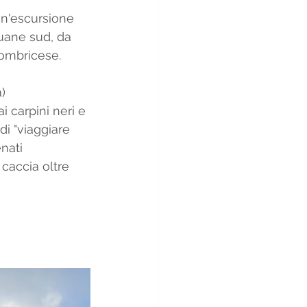
Un'escursione 
uane sud, da 
Lombricese. 
) 
i carpini neri e 
di "viaggiare 
nati 
caccia oltre 