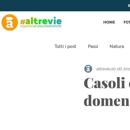
✉
HOME
FO
Tutti i post
Passi
Natura
altrevie
20 ott 20
Casoli 
domeni