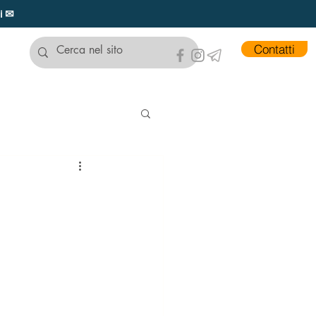
ui ✉
Contatti