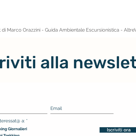
 di Marco Orazzini - Guida Ambientale Escursionistica - Altre
riviti alla newsle
O
teressat@ a:
*
b
ing Giornalieri
b
Iscriviti ora
l
gi Trekking