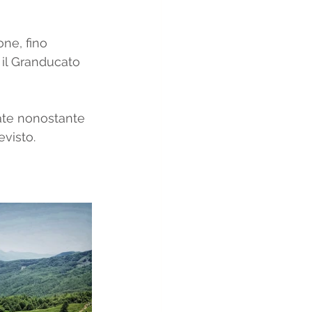
ne, fino 
 il Granducato 
ate nonostante 
visto. 