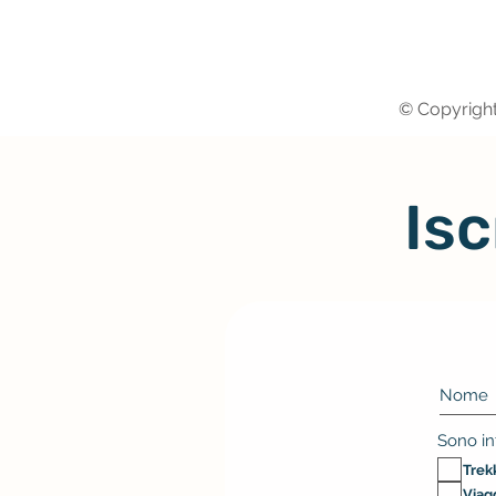
© Copyright
Isc
Sono in
Trekk
Viag