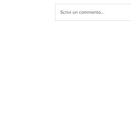
Scrivi un commento...
Terzani, "inviato di pace" e
la sua Orsigna