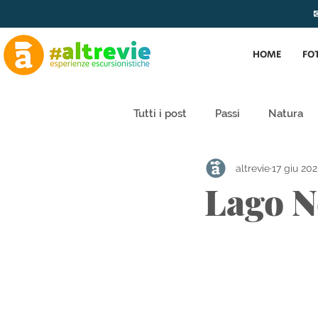
✉
HOME
FO
Tutti i post
Passi
Natura
altrevie
17 giu 20
Lago N