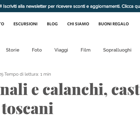
 Iscriviti alla newsletter per ricevere sconti e aggiornamenti. Clicca q
TO
ESCURSIONI
BLOG
CHI SIAMO
BUONI REGALO
Storie
Foto
Viaggi
Film
Sopralluoghi
25
Tempo di lettura: 1 min
nali e calanchi, cast
 toscani