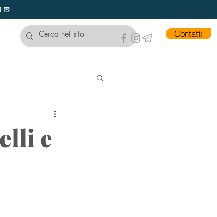
ui ✉
Contatti
elli e