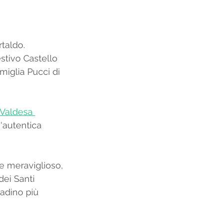
taldo. 
stivo Castello 
miglia Pucci di 
 Valdesa 
'autentica 
re meraviglioso, 
dei Santi 
tadino più 