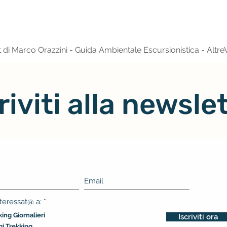
con
 di Marco Orazzini - Guida Ambientale Escursionistica - Altre
riviti alla newsle
O
teressat@ a:
*
b
ing Giornalieri
b
Iscriviti ora
l
gi Trekking