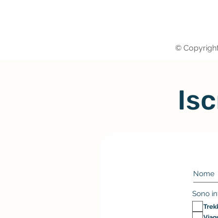
© Copyright
Isc
Sono in
Trekk
Viag