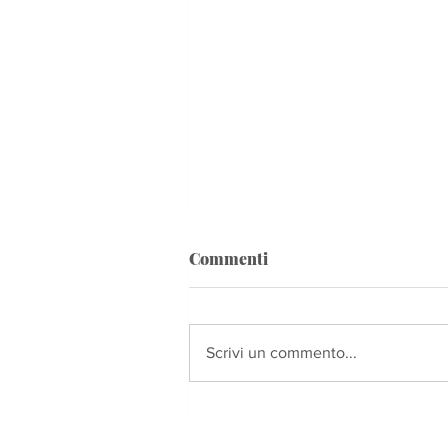
Commenti
Scrivi un commento...
Terzani, "inviato di pace" e
la sua Orsigna