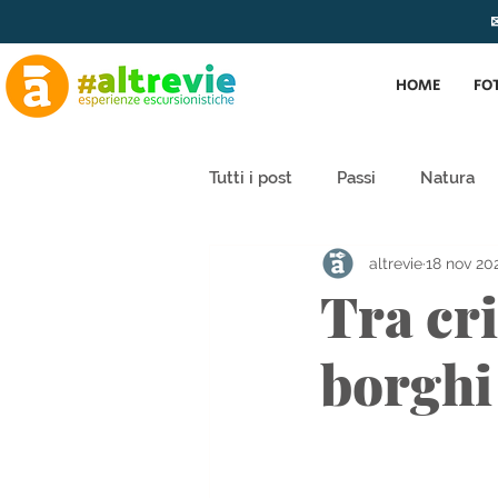
✉
HOME
FO
Tutti i post
Passi
Natura
altrevie
18 nov 20
Tra cri
borghi