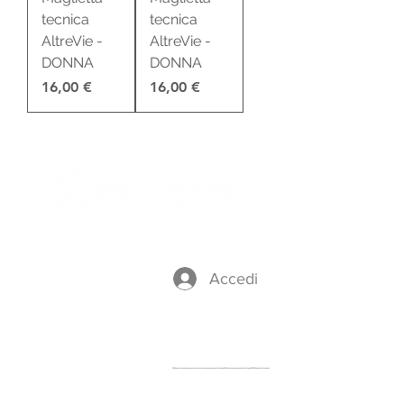
tecnica
tecnica
AltreVie -
AltreVie -
DONNA
DONNA
Prezzo
Prezzo
16,00 €
16,00 €
P.IVA
01894070497
Accedi
Il nostro partner per i Viaggi
Trekking è il Tour Operator