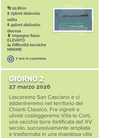
👣 22,8Km
⬆️ 756mt dislivello
salita
⬇️ 456mt dislivello
discesa
🔋 Impegno fisico
ELEVATO
🥾 Difficoltà tecniche
MINIME
7 ore in cammino
GIORNO 2
27 marzo 2026
Lasceremo San Casciano e ci
addentreremo nel territorio del
Chianti Classico. Fra vigneti e
uliveti costeggeremo Villa le Corti,
una vecchia torre fortificata del XV
secolo, successivamente ampliata
e trasformata in una maestosa villa