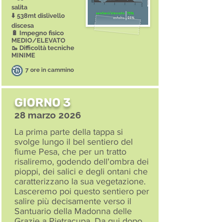
salita
⬇️ 538mt dislivello
discesa
🔋 Impegno fisico
MEDIO/ELEVATO
🥾 Difficoltà tecniche
MINIME
7 ore in cammino
GIORNO 3
28 marzo 2026
La prima parte della tappa si
svolge lungo il bel sentiero del
fiume Pesa, che per un tratto
risaliremo, godendo dell'ombra dei
pioppi, dei salici e degli ontani che
caratterizzano la sua vegetazione.
Lasceremo poi questo sentiero per
salire più decisamente verso il
Santuario della Madonna delle
Grazie a Pietracupa. Da qui dopo