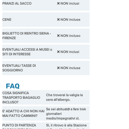
PRANZI AL SACCO
❌ NON inclusi
CENE
❌ NON incluse
BIGLIETTO DI RIENTRO SIENA -
❌ NON incluso
FIRENZE
EVENTUALI ACCESSI A MUSEI o
❌ NON inclusi
SITI DI INTERESSE
EVENTUALI TASSE DI
❌ NON incluse
SOGGIORNO
FAQ
COSA SIGNIFICA
Che troverai la valigia la
TRASPORTO BAGAGLIO
sera all'albergo.
INCLUSO?
Se sei abituat@ a fare trek
E' ADATTO A CHI NON HAI
giornalieri
MAI FATTO CAMMINI?
medio/impegnativi sì.
PUNTO DI PARTENZA
Sì, il ritrovo è alla Stazione