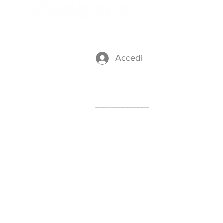
P.IVA
01894070497
Accedi
Il nostro partner per i Viaggi
Trekking è il Tour Operator
Contatti
Toscana
- Italia
info@altre-vie.com
+39 3464764649
Menù