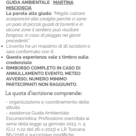
GUIDA AMBIENTALE
:
MARTINA
MISCIOSCIA
La parola alla giuda:
"Meglio calzare
scarponcini alla caviglia perchè ci sono
un paio di piccoli guadi di torrenti e in
alcune zone il sentiero può risultare
fangoso, in caso di pioggia nei giorni
precedenti."
L'evento ha un massimo di 16 iscrizioni e
sarà confermato con 6.
Questa esperienza vale 1 timbro sulla
credenziale
RIMBORSO COMPLETO IN CASO DI
ANNULLAMENTO EVENTO, METEO
AVVERSO, NUMERO MINIMO
PARTECIPANTI NON RAGGIUNTO.
La quota d'iscrizione comprende:
- organizzazione e coordinamento delle
attività
- assistenza Guida Ambientale
Escursionistica. Professione esercitata ai
sensi della legge 14 gennaio 2013, n. 4
(G.U. n.22 del
26-1-2013)
e LR Toscana
86/2016 e successive modifiche