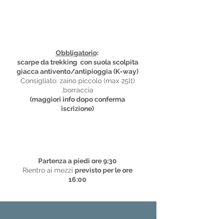
Equipaggiamento
Obbligatorio
:
scarpe da trekking con suola scolpita
giacca antivento/antipioggia (K-way)
Consigliato: zaino piccolo (max 25lt)
,borraccia
(maggiori info dopo conferma
iscrizione)
Tempistiche
Partenza a piedi ore 9:30
Rientro ai mezzi
previsto per le ore
16:00