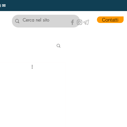
ui ✉
Contatti