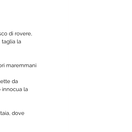
sco di rovere, 
taglia la 
stori maremmani 
tette da 
 innocua la 
taia, dove 