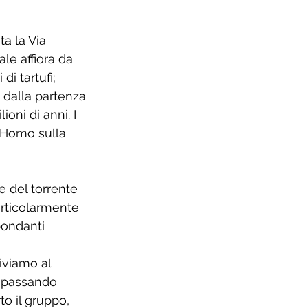
ta la Via 
le affiora da 
i tartufi; 
i dalla partenza 
oni di anni. I 
 Homo sulla 
e del torrente 
articolarmente 
bondanti 
iviamo al 
o passando 
to il gruppo, 