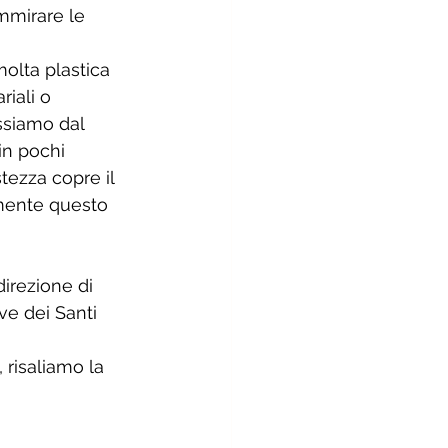
mmirare le 
olta plastica 
riali o 
assiamo dal 
in pochi 
stezza copre il 
mente questo 
irezione di 
ve dei Santi 
 risaliamo la 