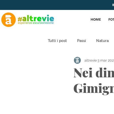
✉
HOME
FO
Tutti i post
Passi
Natura
altrevie
3 mar 202
Nei din
Gimig