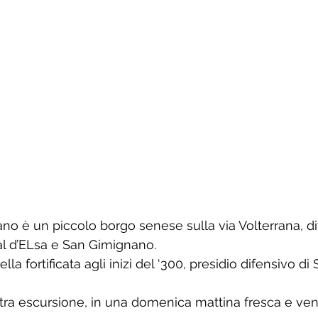
o è un piccolo borgo senese sulla via Volterrana, divi
l d’ELsa e San Gimignano. 
la fortificata agli inizi del ‘300, presidio difensivo d
tra escursione, in una domenica mattina fresca e vent