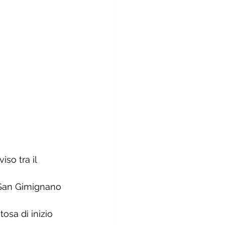
so tra il 
i San Gimignano 
osa di inizio 