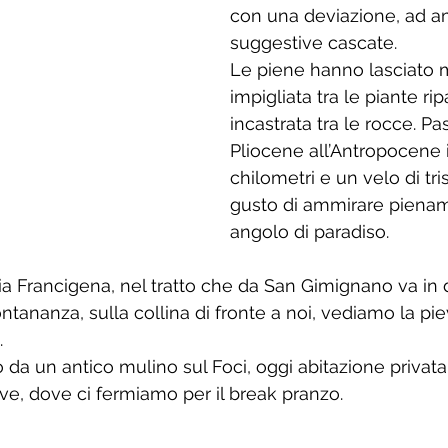
con una deviazione, ad a
suggestive cascate. 
Le piene hanno lasciato m
impigliata tra le piante ripa
incastrata tra le rocce. P
Pliocene all’Antropocene 
chilometri e un velo di tri
gusto di ammirare piena
angolo di paradiso.  
a Francigena, nel tratto che da San Gimignano va in d
ontananza, sulla collina di fronte a noi, vediamo la pie
 
a un antico mulino sul Foci, oggi abitazione privata,
eve, dove ci fermiamo per il break pranzo. 