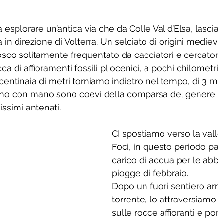
 a esplorare un’antica via che da Colle Val d’Elsa, lascia
in direzione di Volterra. Un selciato di origini medieva
sco solitamente frequentato da cacciatori e cercatori d
ca di affioramenti fossili pliocenici, a pochi chilometr
entinaia di metri torniamo indietro nel tempo, di 3 mili
iamo con mano sono coevi della comparsa del genere
hissimi antenati. 
CI spostiamo verso la vall
Foci, in questo periodo p
carico di acqua per le ab
piogge di febbraio. 
Dopo un fuori sentiero arr
torrente, lo attraversiam
sulle rocce affioranti e por