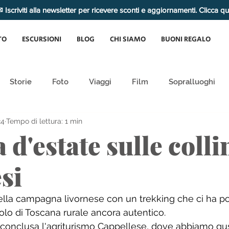
 Iscriviti alla newsletter per ricevere sconti e aggiornamenti. Clicca q
TO
ESCURSIONI
BLOG
CHI SIAMO
BUONI REGALO
Storie
Foto
Viaggi
Film
Sopralluoghi
24
Tempo di lettura: 1 min
 d'estate sulle colli
si
ella campagna livornese con un trekking che ci ha por
olo di Toscana rurale ancora autentico. 
conclusa l'agriturismo Cappellese, dove abbiamo gust