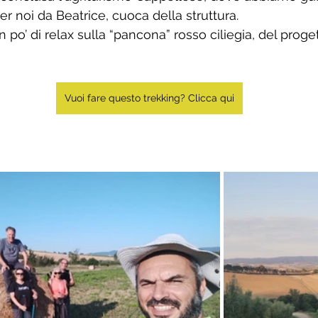
er noi da Beatrice, cuoca della struttura. 
 po’ di relax sulla “pancona” rosso ciliegia, del proge
Vuoi fare questo trekking? Clicca qui