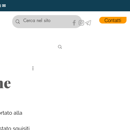
ui ✉
Contatti
ne
tato alla 
ato squisiti 