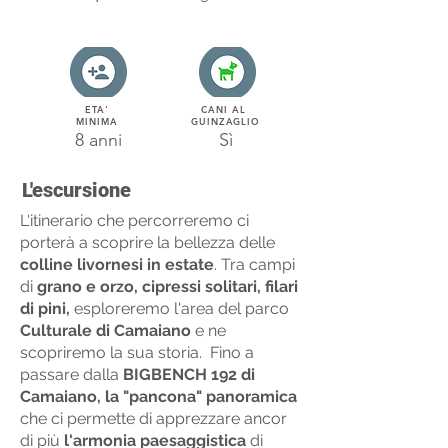
ETA'
CANI AL
MINIMA
GUINZAGLIO
8 anni
Sì
L'escursione
L'itinerario che percorreremo ci
porterà a scoprire la bellezza delle
colline livornesi in estate
. Tra campi
di
grano e orzo, cipressi solitari, filari
di pini,
esploreremo l'area del parco
Culturale di Camaiano
e ne
scopriremo la sua storia. Fino a
passare dalla
BIGBENCH 192 di
Camaiano, la
"pancona" panoramica
che ci permette di apprezzare ancor
di più
l'armonia paesaggistica
di