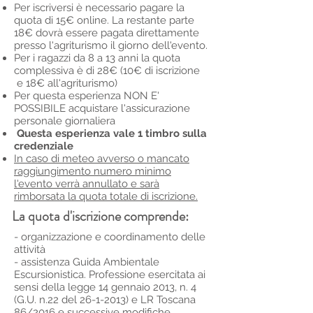
Per iscriversi è necessario pagare la
quota di 15€ online. La restante parte
18€ dovrà essere pagata direttamente
presso l'agriturismo il giorno dell'evento.
Per i ragazzi da 8 a 13 anni la quota
complessiva è di 28€ (10€ di iscrizione
e 18€ all'agriturismo)
Per questa esperienza NON E'
POSSIBILE acquistare l'assicurazione
personale giornaliera
Questa esperienza vale 1 timbro sulla
credenziale
In caso di meteo avverso o mancato
raggiungimento numero minimo
l'evento verrà annullato e sarà
rimborsata la quota totale di iscrizione.
La quota d'iscrizione comprende:
- organizzazione e coordinamento delle
attività
- assistenza Guida Ambientale
Escursionistica. Professione esercitata ai
sensi della legge 14 gennaio 2013, n. 4
(G.U. n.22 del
26-1-2013)
e LR Toscana
86/2016 e successive modifiche