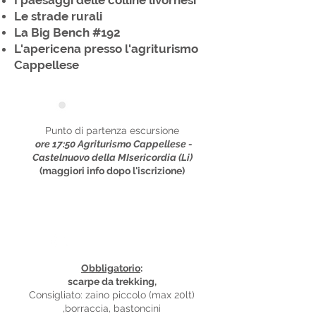
I paesaggi delle colline livornesi
Le strade rurali
La Big Bench #192
L'apericena presso l'agriturismo
Cappellese
Punti di ritrovo
Punto di partenza escursione
ore 17:50
Agriturismo Cappellese -
Castelnuovo della MIsericordia (Li)
(maggiori info dopo l'iscrizione)
Equipaggiamento
Obbligatorio
:
scarpe da trekking,
Consigliato: zaino piccolo (max 20lt)
,borraccia, bastoncini