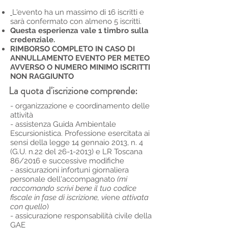
L'evento ha un massimo di 16 iscritti e
sarà confermato con almeno 5 iscritti.
Questa esperienza vale 1 timbro sulla
credenziale.
RIMBORSO COMPLETO IN CASO DI
ANNULLAMENTO EVENTO PER METEO
AVVERSO O NUMERO MINIMO ISCRITTI
NON RAGGIUNTO
La quota d'iscrizione comprende:
- organizzazione e coordinamento delle
attività
- assistenza Guida Ambientale
Escursionistica. Professione esercitata ai
sensi della legge 14 gennaio 2013, n. 4
(G.U. n.22 del
26-1-2013)
e LR Toscana
86/2016 e successive modifiche
- assicurazioni infortuni giornaliera
personale dell'accompagnato
(mi
raccomando scrivi bene il tuo codice
fiscale in fase di iscrizione, vi
ene
attivata
con quello
)
- assicurazione responsabilità civile della
GAE