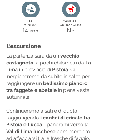
ETA'
CANI AL
MINIMA
GUINZAGLIO
14 anni
No
L'escursione
La partenza sarà da un
vecchio
castagneto
, a pochi chilometri da
La
Lima i
n provincia di
Pistoia
. Ci
inerpicheremo da subito in salita per
raggiungere un
bellissimo pianoro
tra faggete e abetaie
in piena veste
autunnale.
Continueremo a salire di quota
raggiungendo
i confini di crinale tra
Pistoia e Lucca
. I panorami verso la
Val di Lima lucchese
cominceranno
ad affacciarsi tra le frasche di faggio,