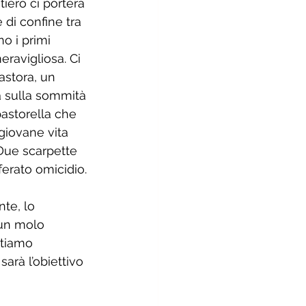
tiero ci porterà 
 di confine tra 
o i primi 
eravigliosa. Ci 
astora, un 
a sulla sommità 
 pastorella che 
giovane vita 
Due scarpette 
erato omicidio. 
nte, lo 
un molo 
stiamo 
arà l’obiettivo 