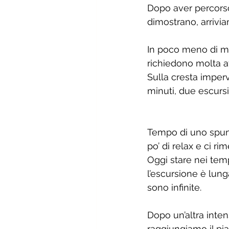
Dopo aver percorso 
dimostrano, arrivia
In poco meno di mez
richiedono molta at
Sulla cresta imper
minuti, due escursi
Tempo di uno spunt
po’ di relax e ci r
Oggi stare nei tem
l’escursione è lung
sono infinite. 
Dopo un’altra intens
raggiungiamo il pi