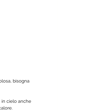
olosa, bisogna 
o in cielo anche 
alore. 