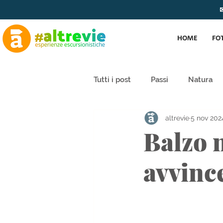
✉
HOME
FO
Tutti i post
Passi
Natura
altrevie
5 nov 202
Balzo 
avvinc