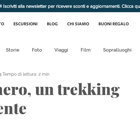
 Iscriviti alla newsletter per ricevere sconti e aggiornamenti. Clicca q
TO
ESCURSIONI
BLOG
CHI SIAMO
BUONI REGALO
Storie
Foto
Viaggi
Film
Sopralluoghi
4
Tempo di lettura: 2 min
nero, un trekking
ente