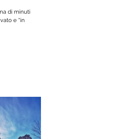
na di minuti 
ato e “in 