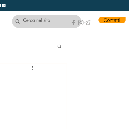
ui ✉
Contatti