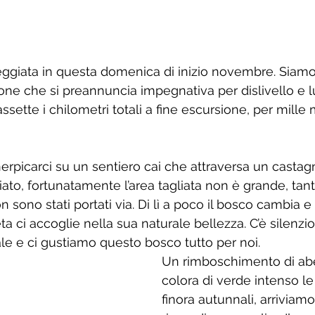
eggiata in questa domenica di inizio novembre. Siamo b
one che si preannuncia impegnativa per dislivello e 
assette i chilometri totali a fine escursione, per mille m
nerpicarci su un sentiero cai che attraversa un castag
to, fortunatamente l’area tagliata non è grande, tanti i
n sono stati portati via. Di lì a poco il bosco cambia e
a ci accoglie nella sua naturale bellezza. C’è silenzio,
le e ci gustiamo questo bosco tutto per noi. 
Un rimboschimento di abe
colora di verde intenso l
finora autunnali, arriviamo