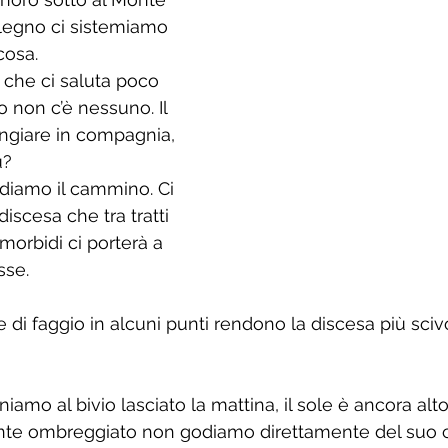
i legno ci sistemiamo 
osa. 
 che ci saluta poco 
o non c’è nessuno. Il 
mangiare in compagnia, 
ù? 
ndiamo il cammino. Ci 
iscesa che tra tratti 
ù morbidi ci porterà a 
sse. 
e di faggio in alcuni punti rendono la discesa più sciv
iamo al bivio lasciato la mattina, il sole è ancora alt
nte ombreggiato non godiamo direttamente del suo c