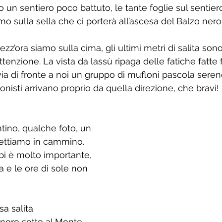
un sentiero poco battuto, le tante foglie sul sentiero
mo sulla sella che ci porterà all’ascesa del Balzo nero.
z’ora siamo sulla cima, gli ultimi metri di salita sono
tenzione. La vista da lassù ripaga delle fatiche fatte f
via di fronte a noi un gruppo di mufloni pascola sere
onisti arrivano proprio da quella direzione, che bravi! 
ino, qualche foto, un 
imettiamo in cammino. 
pi è molto importante, 
a e le ore di sole non 
a salita 
anoro sotto al Monte 