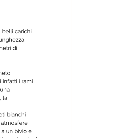
elli carichi 
lunghezza, 
etri di 
neto 
nfatti i rami 
 una 
 la 
ti bianchi 
e atmosfere 
 a un bivio e 