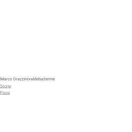
Marco Orazzini
valdelsa
terme
Storie
Passi
Foto