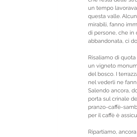
un tempo lavorava
questa valle. Alcun
mirabili, fanno imma
di persone, che in 
abbandonata, ci do
Risaliamo di quota 
un vigneto monume
del bosco. I terra
nel vederli ne fan
Salendo ancora, do
porta sul crinale d
pranzo-caffè-sambu
per il caffè è assicur
Ripartiamo, ancora