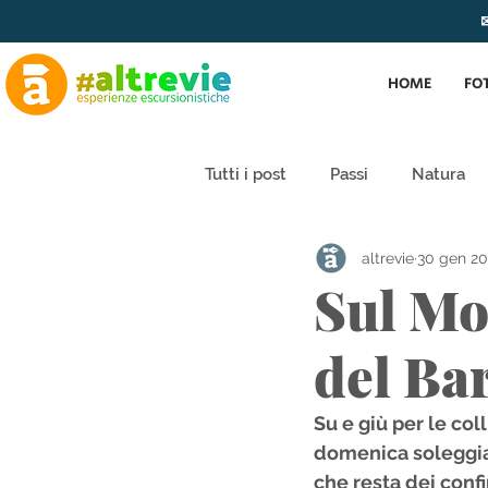
✉
HOME
FO
Tutti i post
Passi
Natura
altrevie
30 gen 20
Sul Mo
del Ba
Su e giù per le col
domenica soleggiat
che resta dei conf