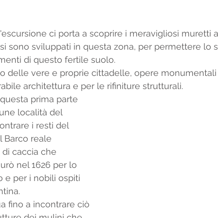
'escursione ci porta a scoprire i meravigliosi muretti 
si sono sviluppati in questa zona, per permettere lo 
menti di questo fertile suolo. 
no delle vere e proprie cittadelle, opere monumentali
bile architettura e per le rifiniture strutturali. 
n questa prima parte 
une località del 
ontrare i resti del 
l Barco reale 
 di caccia che 
urò nel 1626 per lo 
 e per i nobili ospiti 
ntina. 
 fino a incontrare ciò 
utture dei mulini che 