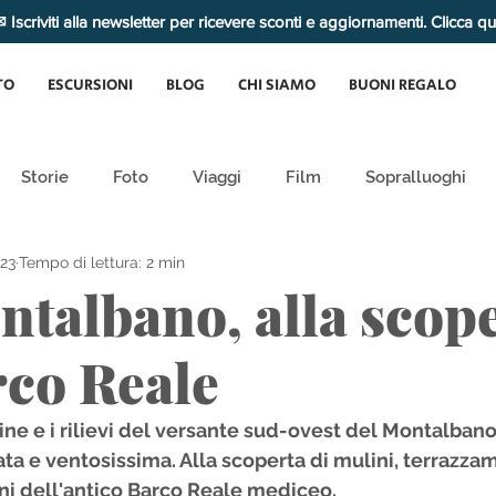
 Iscriviti alla newsletter per ricevere sconti e aggiornamenti. Clicca q
TO
ESCURSIONI
BLOG
CHI SIAMO
BUONI REGALO
Storie
Foto
Viaggi
Film
Sopralluoghi
23
Tempo di lettura: 2 min
ntalbano, alla scop
rco Reale
line e i rilievi del versante sud-ovest del Montalbano,
a e ventosissima. Alla scoperta di mulini, terrazzame
ini dell'antico Barco Reale mediceo. 