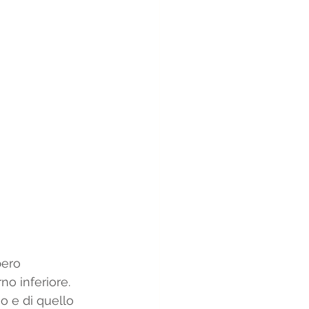
bero 
o inferiore. 
o e di quello 