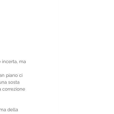
 incerta, ma 
n piano ci 
una sosta 
a correzione 
ma della 