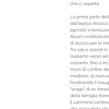
che ci aspetta. 
La prima parte dell
dall'epoca etrusca 
agricolo a terrazza
Alcuni costituisco
di stucco per la mira
Tra sali e scendi i
risaliamo verso alc
versante, fino a inc
muro di confine de
mediceo, la riserva
Ferdinando II inaug
"svago" di se stesso
della famiglia fiore
Il cammino continua
che resta delle str