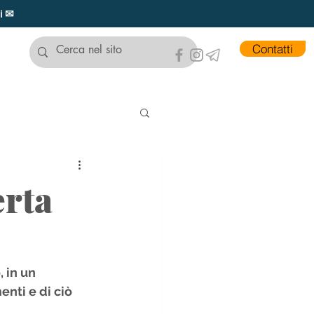
ui ✉
Contatti
erta
 in un 
nti e di ciò 